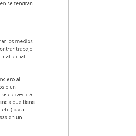
ién se tendrán 
rar los medios 
ontrar trabajo 
 al oficial 
nciero al 
os o un 
se convertirá 
encia que tiene 
etc.) para 
asa en un 