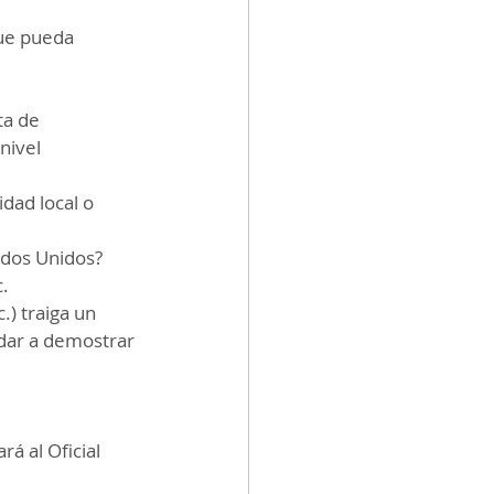
ue pueda 
ta de 
nivel 
dad local o 
tados Unidos?
c.
.) traiga un 
udar a demostrar 
á al Oficial 