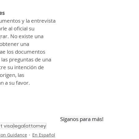
es
cumentos y la entrevista 
e al oficial su 
rar. No existe una 
obtener una 
rae los documentos 
 las preguntas de una 
e su intención de 
origen, las 
n a su favor.
Síganos para más!
st visa
legal
attorney
ion Guidance
En Español