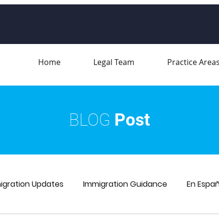
Home
Legal Team
Practice Area
BLOG
Post
igration Updates
Immigration Guidance
En Españ