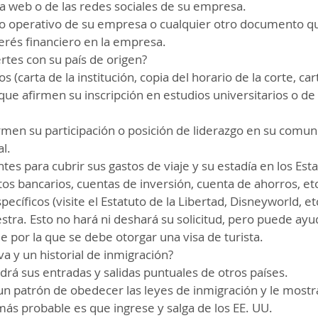
na web o de las redes sociales de su empresa.
o operativo de su empresa o cualquier otro documento q
erés financiero en la empresa.
ertes con su país de origen?
 (carta de la institución, copia del horario de la corte, car
) que afirmen su inscripción en estudios universitarios o de 
rmen su participación o posición de liderazgo en su comuni
al.
ntes para cubrir sus gastos de viaje y su estadía en los Es
os bancarios, cuentas de inversión, cuenta de ahorros, et
pecíficos (visite el Estatuto de la Libertad, Disneyworld, etc
stra. Esto no hará ni deshará su solicitud, pero puede ay
e por la que se debe otorgar una visa de turista.
va y un historial de inmigración?
drá sus entradas y salidas puntuales de otros países.
 patrón de obedecer las leyes de inmigración y le mostrar
más probable es que ingrese y salga de los EE. UU.