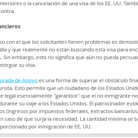
nteriores o la cancelación de una visa de los EE. UU. Tamb
contra.
ancieros
o con el que los solicitantes tienen problemas es demost
adía y que realmente no están buscando esta visa para enc
. Sin embargo, esto no significa que aún no pueda persuadir
otorgue su visa.
 Jurada de Apoyo
 es una forma de superar el obstáculo fina
 turista. Esto permite que un ciudadano de los Estados Unid
 legal esencialmente "garantice" que el no inmigrante no 
durante su viaje a los Estados Unidos. El patrocinador evid
 (ingresos por impuestos federales, extractos bancarios, 
 en caso de que surja la necesidad. La cantidad mínima se b
oporcionado por inmigración de EE. UU.