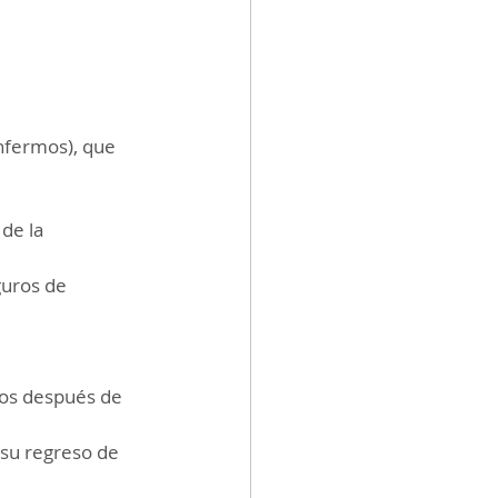
enfermos), que 
de la 
guros de 
los después de 
su regreso de 