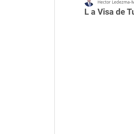
Hector Ledezma-
L a Visa de 